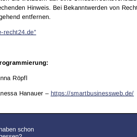
echenden Hinweis. Bei Bekanntwerden von Recht
mgehend entfernen.
e-recht24.de”
Programmierung:
nna Röpfl
anessa Hanauer –
https://smartbusinessweb.de/
 haben schon
egessen?