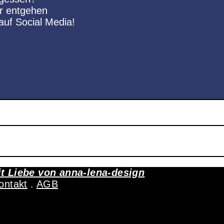
hr entgehen
uf Social Media!
it Liebe von
anna-lena-design
ontakt
.
AGB