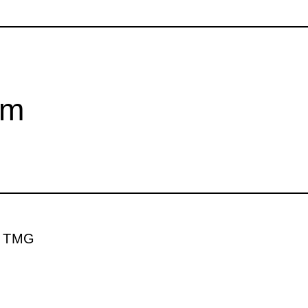
um
5 TMG