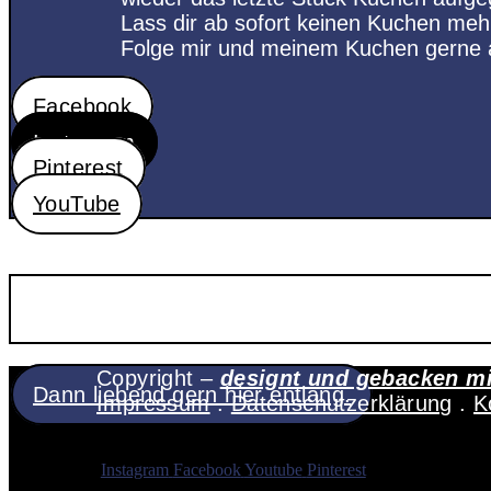
Lass dir ab sofort keinen Kuchen me
Folge mir und meinem Kuchen gerne a
Facebook
Instagram
Pinterest
YouTube
Copyright –
designt und gebacken m
Dann liebend gern hier entlang.
Impressum
.
Datenschutzerklärung
.
K
Instagram
Facebook
Youtube
Pinterest