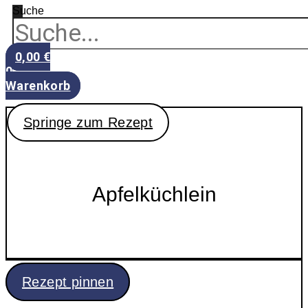
Suche
0,00
€
0
Warenkorb
Springe zum Rezept
Apfelküchlein
Rezept pinnen