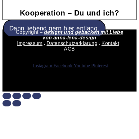
Kooperation – Du und ich?
Dann liebend gern hier entlang.
Copyright –
designt und gebacken mit Liebe
von
anna-lena-design
Impressum
.
Datenschutzerklärung
.
Kontakt
.
AGB
Instagram
Facebook
Youtube
Pinterest