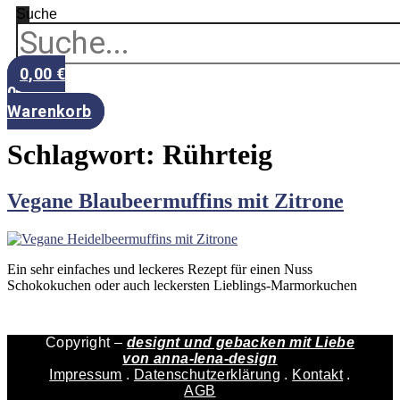
Suche
0,00
€
0
Warenkorb
Schlagwort:
Rührteig
Vegane Blaubeermuffins mit Zitrone
Ein sehr einfaches und leckeres Rezept für einen Nuss
Schokokuchen oder auch leckersten Lieblings-Marmorkuchen
Copyright –
designt und gebacken mit Liebe
von
anna-lena-design
Impressum
.
Datenschutzerklärung
.
Kontakt
.
AGB