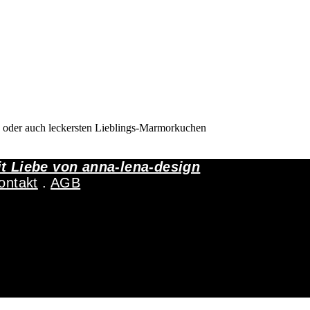
n oder auch leckersten Lieblings-Marmorkuchen
it Liebe von
anna-lena-design
ontakt
.
AGB