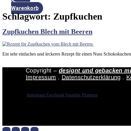
0
Warenkorb
Schlagwort:
Zupfkuchen
Zupfkuchen Blech mit Beeren
Ein sehr einfaches und leckeres Rezept für einen Nuss Schokokuche
Copyright –
designt und gebacken m
Impressum
.
Datenschutzerklärung
.
K
Instagram
Facebook
Youtube
Pinterest