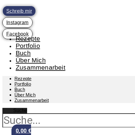
Zum
Inhalt
Schreib mir
springen
Instagram
Facebook
Rezepte
Portfolio
Buch
Über Mich
Zusammenarbeit
Rezepte
Portfolio
Buch
Über Mich
Zusammenarbeit
Suche
0,00
€