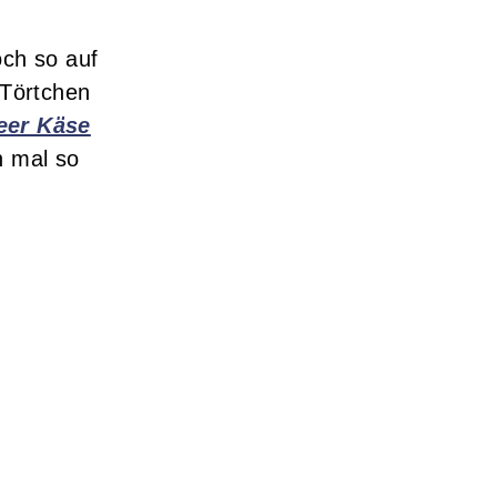
och so auf
Törtchen
eer Käse
n mal so