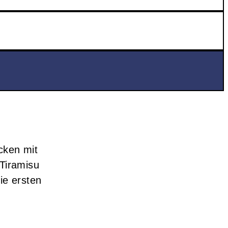
cken mit
 Tiramisu
die ersten