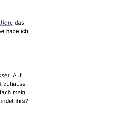
lien,
das
ee habe ich
sser. Auf
zt zuhause
nfach mein
indet ihrs?