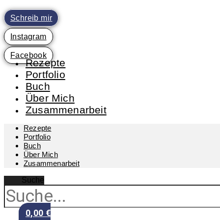
Zum
Inhalt
Schreib mir
springen
Instagram
Facebook
Rezepte
Portfolio
Buch
Über Mich
Zusammenarbeit
Rezepte
Portfolio
Buch
Über Mich
Zusammenarbeit
Suche
0,00
€