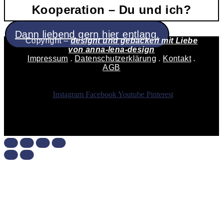
Kooperation – Du und ich?
Dann liebend gern hier entlang.
Copyright –
designt und gebacken mit Liebe
von
anna-lena-design
Impressum
.
Datenschutzerklärung
.
Kontakt
.
AGB
Instagram
Facebook
Youtube
Pinterest