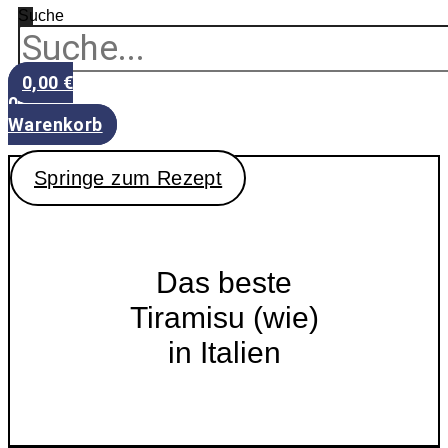
Suche
0,00
€
0
Warenkorb
Springe zum Rezept
Das beste
Tiramisu (wie)
in Italien