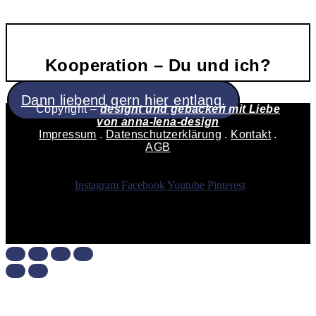
Kooperation – Du und ich?
Dann liebend gern hier entlang.
Copyright –
designt und gebacken mit Liebe
von
anna-lena-design
Impressum
.
Datenschutzerklärung
.
Kontakt
.
AGB
Instagram
Facebook
Youtube
Pinterest