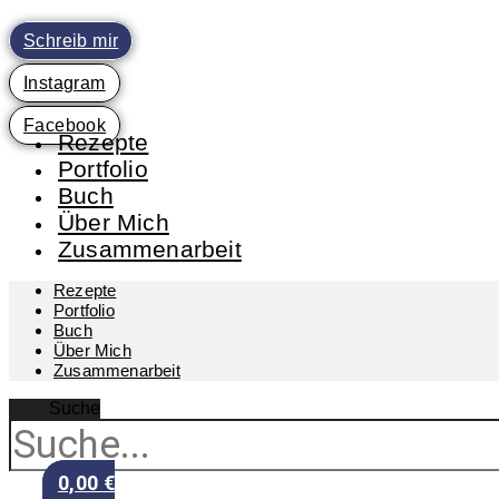
Zum
Inhalt
Schreib mir
springen
Instagram
Facebook
Rezepte
Portfolio
Buch
Über Mich
Zusammenarbeit
Rezepte
Portfolio
Buch
Über Mich
Zusammenarbeit
Suche
0,00
€