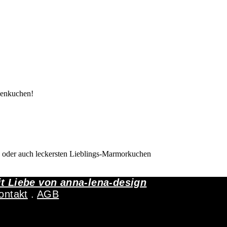
genkuchen!
n oder auch leckersten Lieblings-Marmorkuchen
it Liebe von
anna-lena-design
ontakt
.
AGB