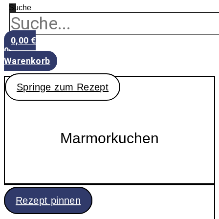
Suche
0,00
€
0
Warenkorb
Springe zum Rezept
Marmorkuchen
Rezept pinnen