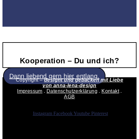
Kooperation – Du und ich?
Dann liebend gern hier entlang.
Copyright –
designt und gebacken mit Liebe
von
anna-lena-design
Impressum
.
Datenschutzerklärung
.
Kontakt
.
AGB
Instagram
Facebook
Youtube
Pinterest