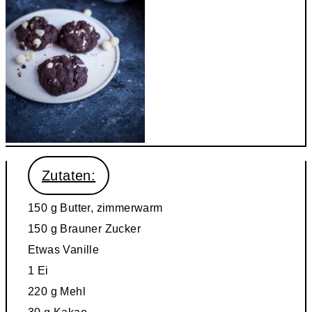
Zutaten:
150 g
Butter, zimmerwarm
150 g
Brauner Zucker
Etwas
Vanille
1
Ei
220 g
Mehl