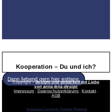
Kooperation – Du und ich?
Dann liebend gern hier entlang.
Copyright –
designt und gebacken mit Liebe
von
anna-lena-design
Impressum
.
Datenschutzerklärung
.
Kontakt
.
AGB
Instagram
Facebook
Youtube
Pinterest