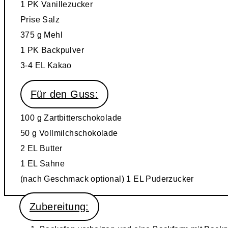
1 PK Vanillezucker
Prise
Salz
375 g Mehl
1 PK
Backpulver
3-4 EL
Kakao
Für den Guss:
100 g
Zartbitterschokolade
50 g
Vollmilchschokolade
2 EL
Butter
1 EL
Sahne
(nach Geschmack optional) 1 EL
Puderzucker
Zubereitung: