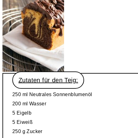
Zutaten für den Teig:
250 ml
Neutrales Sonnenblumenöl
200 ml
Wasser
5
Eigelb
5
Eiweiß
250 g
Zucker