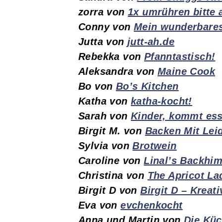
zorra von
1x umrühren bitte 
Conny von
Mein wunderbare
Jutta von
jutt-ah.de
Rebekka von
Pfanntastisch!
Aleksandra von
Maine Cook
Bo von
Bo’s Kitchen
Katha von
katha-kocht!
Sarah von
Kinder, kommt es
Birgit M. von
Backen Mit Lei
Sylvia von
Brotwein
Caroline von
Linal’s Backhi
Christina von
The Apricot La
Birgit D von
Birgit D – Kreat
Eva von
evchenkocht
Anna und Martin von
Die Kü