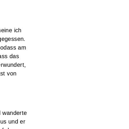
meine ich
 gegessen.
 sodass am
dass das
erwundert,
ast von
d wanderte
us und er