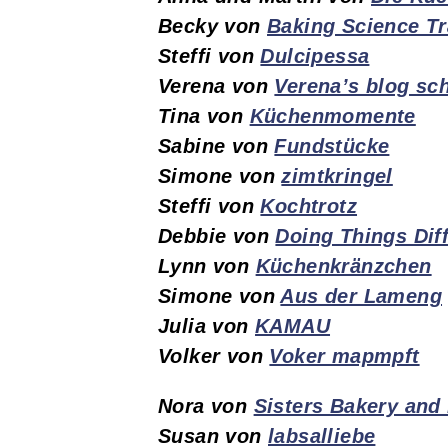
Becky von
Baking Science Tr
Steffi von
Dulcipessa
Verena von
Verena’s blog sc
Tina von
Küchenmomente
Sabine von
Fundstücke
Simone von
zimtkringel
Steffi von
Kochtrotz
Debbie von
Doing Things Diff
Lynn von
Küchenkränzchen
Simone von
Aus der Lameng
Julia von
KAMAU
Volker von
Voker mapmpft
Nora von
Sisters Bakery and
Susan von
labsalliebe