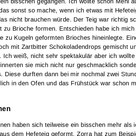
ein bisschen gegangen. Ich wollte schon Mehl a
h das sonst so mache, wenn ich etwas mit Hefete
as nicht brauchen würde. Der Teig war richtig sc
kt zu Brioche formen. Entschieden habe ich mich 
ie zu Kugeln geformten Brioches hineinlegte. Ein
noch mit Zartbitter Schokoladendrops gemischt u
 Ich weiß, nicht sehr spektakulär aber ich wollte
rinnerten sie mich nicht nur geschmacklich sond
s. Diese durften dann bei mir nochmal zwei Stun
ich in den Ofen und das Frühstück war schon m
onen
en haben sich teilweise ein bisschen mehr als ic
n aus dem Hefeteig geformt. Zorra hat zum Beispi