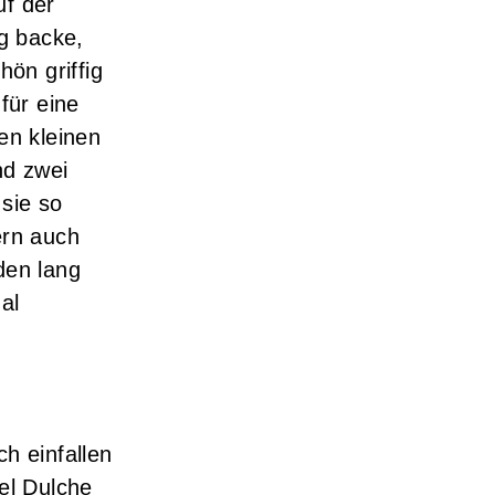
uf der
ig backe,
hön griffig
für eine
en kleinen
nd zwei
 sie so
ern auch
den lang
al
h einfallen
el Dulche