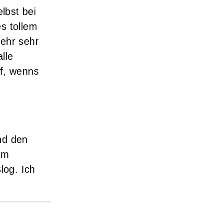
lbst bei
s tollem
sehr sehr
lle
uf, wenns
nd den
im
log. Ich
.