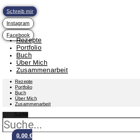
Zum
Inhalt
Schreib mir
springen
Instagram
Facebook
Rezepte
Portfolio
Buch
Über Mich
Zusammenarbeit
Rezepte
Portfolio
Buch
Über Mich
Zusammenarbeit
Suche
0,00
€