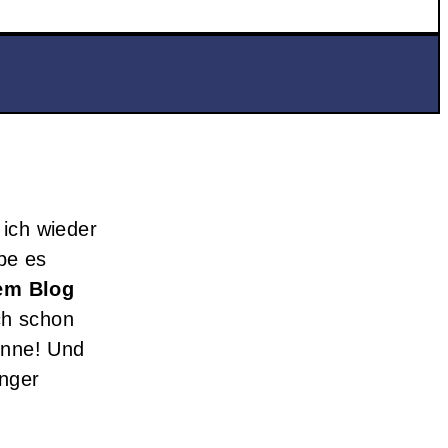
ich wieder
be es
em Blog
ch schon
kenne! Und
änger