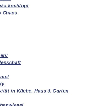
aka kochtopf
s Chaos
sen!
denschaft
mmel
dy
ivität in Küche, Haus & Garten
chenwiesel