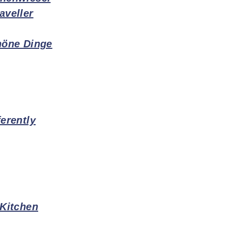
aveller
höne Dinge
erently
 Kitchen