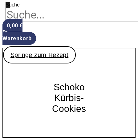
Suche
0,00
€
0
Warenkorb
Springe zum Rezept
Schoko
Kürbis-
Cookies