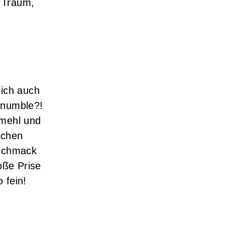
n Traum,
sich auch
anumble?!
smehl und
schen
eschmack
oße Prise
 fein!