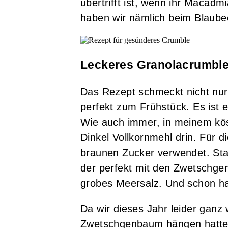
übertrifft ist, wenn ihr Macad
haben wir nämlich beim Blaube
Leckeres Granolacrumbl
Das Rezept schmeckt nicht nur 
perfekt zum Frühstück. Es ist
Wie auch immer, in meinem kös
Dinkel Vollkornmehl drin. Für d
braunen Zucker verwendet. Sta
der perfekt mit den Zwetschgen
grobes Meersalz. Und schon hab
Da wir dieses Jahr leider gan
Zwetschgenbaum hängen hatten,