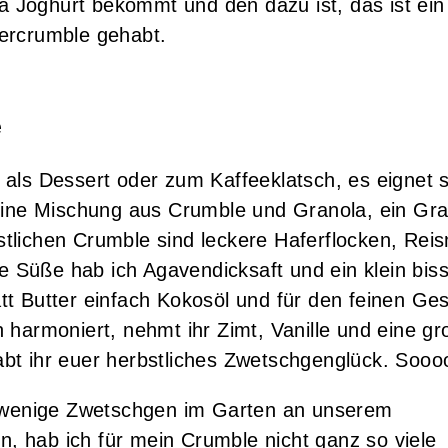
mia Joghurt bekommt und den dazu ist, das ist ei
ercrumble gehabt.
e
als Dessert oder zum Kaffeeklatsch, es eignet 
 eine Mischung aus Crumble und Granola, ein Gr
tlichen Crumble sind leckere Haferflocken, Rei
ie Süße hab ich Agavendicksaft und ein klein bis
tt Butter einfach Kokosöl und für den feinen G
 harmoniert, nehmt ihr Zimt, Vanille und eine gr
t ihr euer herbstliches Zwetschgenglück. Soooo
z wenige Zwetschgen im Garten an unserem
 hab ich für mein Crumble nicht ganz so viele