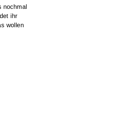
s nochmal
et ihr
as wollen