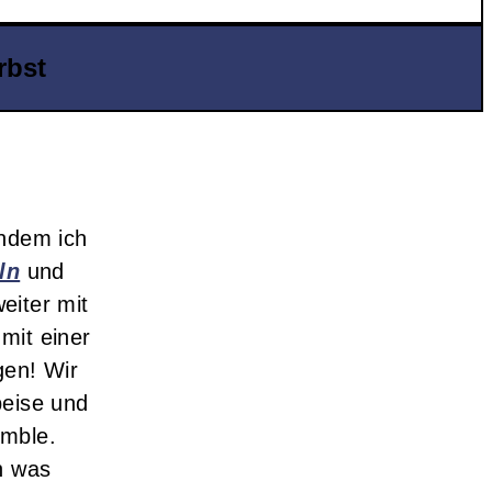
rbst
chdem ich
ln
und
eiter mit
mit einer
gen! Wir
peise und
umble.
n was