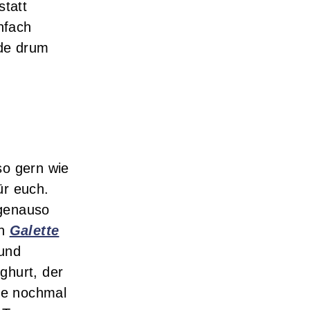
tatt
nfach
de drum
o gern wie
ür euch.
 genauso
en
Galette
 und
oghurt, der
ze nochmal