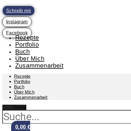
Zum
Inhalt
Schreib mir
springen
Instagram
Facebook
Rezepte
Portfolio
Buch
Über Mich
Zusammenarbeit
Rezepte
Portfolio
Buch
Über Mich
Zusammenarbeit
Suche
0,00
€