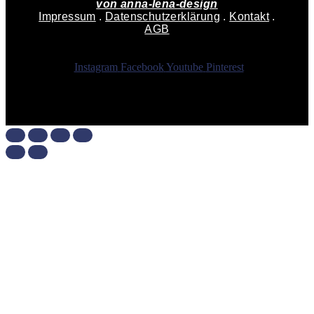
von
anna-lena-design
Impressum
.
Datenschutzerklärung
.
Kontakt
.
AGB
Instagram
Facebook
Youtube
Pinterest