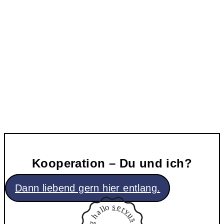
Kooperation – Du und ich?
Dann liebend gern hier entlang.
s
o
e
l
r
l
v
a
u
h
s
g