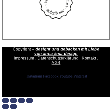
h
a
e
s
y
-
-
s
r
c
i
h
m
r
e
i
b
Copyright –
designt und gebacken mit Liebe
von
anna-lena-design
Impressum
.
Datenschutzerklärung
.
Kontakt
.
AGB
Instagram
Facebook
Youtube
Pinterest