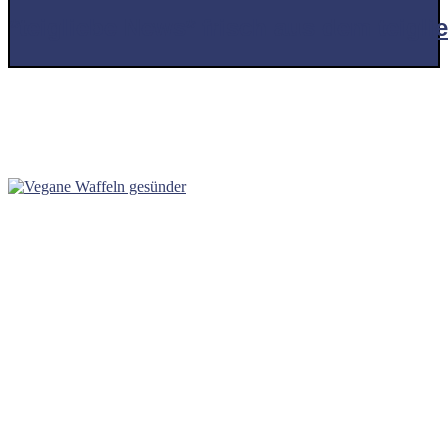
*teigliebe News* frisch aus dem teigl