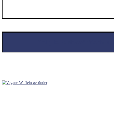
*teigliebe News* frisch a