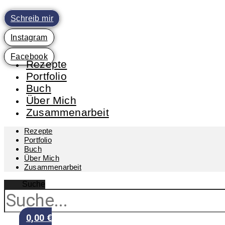
Zum
Inhalt
Schreib mir
springen
Instagram
Facebook
Rezepte
Portfolio
Buch
Über Mich
Zusammenarbeit
Rezepte
Portfolio
Buch
Über Mich
Zusammenarbeit
Suche
0,00
€