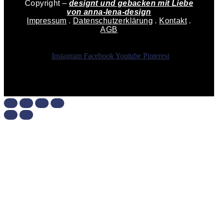
Copyright –
designt und gebacken mit Liebe
von
anna-lena-design
Impressum
.
Datenschutzerklärung
.
Kontakt
.
AGB
Instagram
Facebook
Youtube
Pinterest