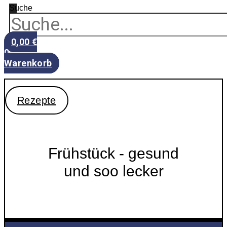
Suche
0,00
€
0
Warenkorb
Rezepte
Frühstück - gesund
und soo lecker