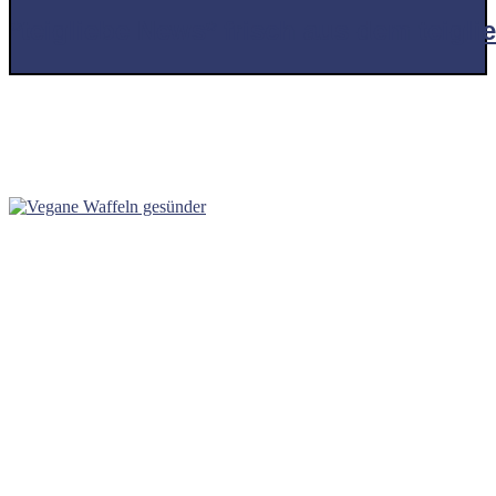
*teigliebe News* frisch aus dem teigl